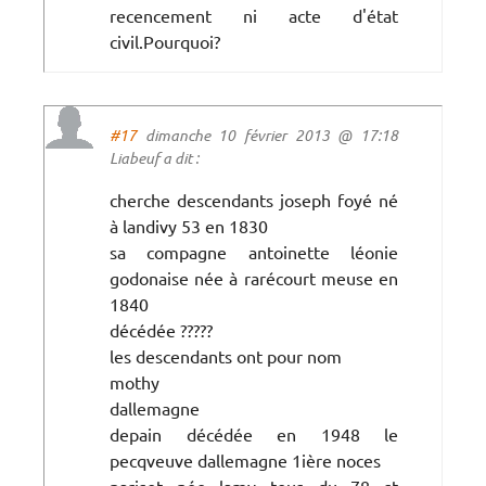
recencement ni acte d'état
civil.Pourquoi?
#17
dimanche 10 février 2013 @ 17:18
Liabeuf a dit :
cherche descendants joseph foyé né
à landivy 53 en 1830
sa compagne antoinette léonie
godonaise née à rarécourt meuse en
1840
décédée ?????
les descendants ont pour nom
mothy
dallemagne
depain décédée en 1948 le
pecqveuve dallemagne 1ière noces
parisot née lamy tous du 78 st