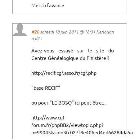
Merci d'avance
#20
samedi 18 juin 2011 @ 18:31 Kerlouan
a dit :
Avez-vous essayé sur le site du
Centre Généalogique du Finistère ?
http://recif.cgf.asso.fr/cgf.php
"base RECIF"
ou pour "LE BOSQ" ici peut être....
http://www.cgf-
forum.fr/phpBB2/viewtopic.php?
p=99043&sid=3fc027f8e406ed4ed66284da5ac0