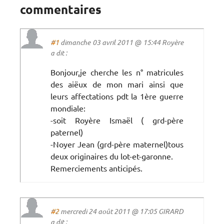
commentaires
#1
dimanche 03 avril 2011 @ 15:44 Royère
a dit :
Bonjour,je cherche les n° matricules
des aiëux de mon mari ainsi que
leurs affectations pdt la 1ère guerre
mondiale:
-soit Royère Ismaël ( grd-père
paternel)
-Noyer Jean (grd-père maternel)tous
deux originaires du lot-et-garonne.
Remerciements anticipés.
#2
mercredi 24 août 2011 @ 17:05 GIRARD
a dit :