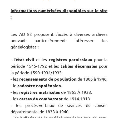
Informations numérisées disponibles sur le site
:
Les AD 82 proposent l'accès à diverses archives
pouvant particulièrement intéresser les
généalogistes :
- l'
état
civil
et les
registres paroissiaux
pour la
période 1545-1792 et les
tables décennales
pour
la période 1590-1932/1933.
- les
recensements de population
de 1806 à 1946.
- le
cadastre napoléonien
.
- les
registres matricules
de 1865 À 1938.
- les
cartes de combattant
de 1914-1918.
- les procès-verbaux de séances du conseil
départemental de 1838 à 1940.
- les bulletins de la société archéologique de tarn-